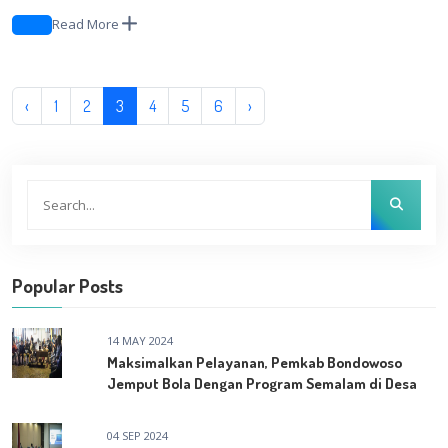
Read More
‹
1
2
3
4
5
6
›
Popular Posts
14 MAY 2024
Maksimalkan Pelayanan, Pemkab Bondowoso
Jemput Bola Dengan Program Semalam di Desa
04 SEP 2024